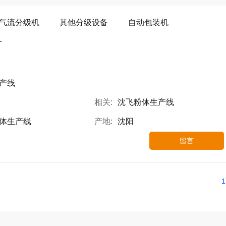
气流分级机
其他分级设备
自动包装机
备
产线
相关:
沈飞粉体生产线
体生产线
产地:
沈阳
留言
1