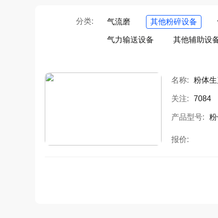
分类:
气流磨
其他粉碎设备
气力输送设备
其他辅助设
名称:
粉体生
关注:
7084
产品型号:
粉
报价: